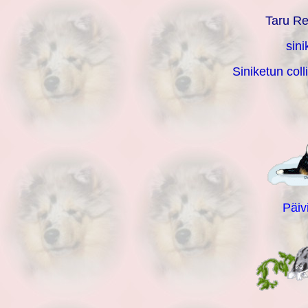
Taru Re
sin
Siniketun coll
Päiv