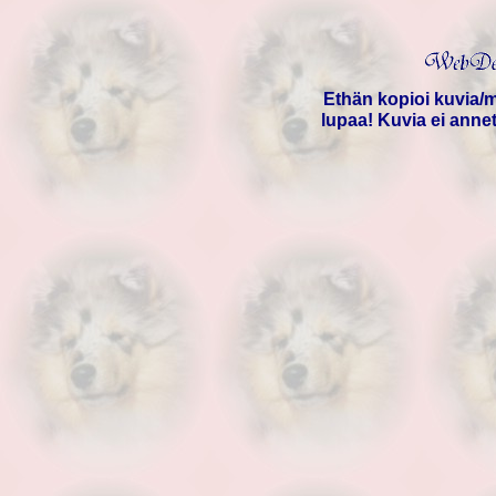
Ethän kopioi kuvia/m
lupaa! Kuvia ei anne